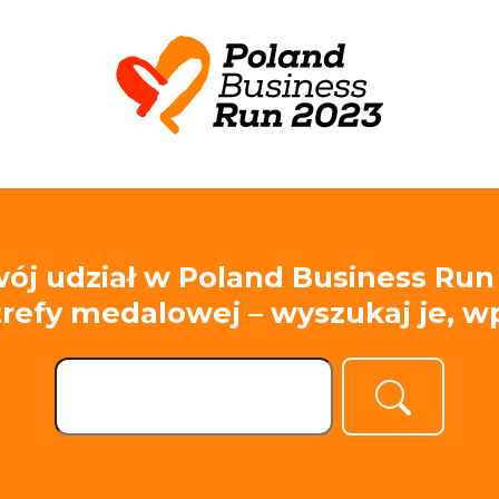
ój udział w Poland Business Run
strefy medalowej – wyszukaj je, 