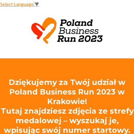
Select Language
▼
Dziękujemy za Twój udział w
Poland Business Run 2023 w
Krakowie!
Tutaj znajdziesz zdjęcia ze strefy
medalowej – wyszukaj je,
wpisując swój numer startowy.