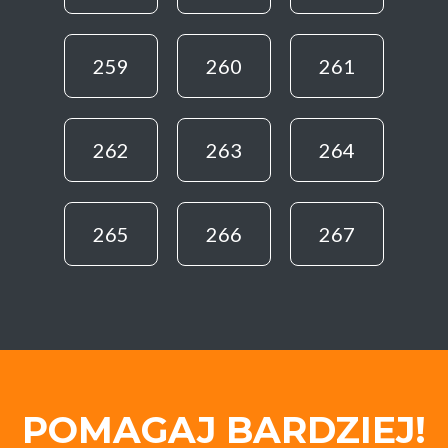
259
260
261
262
263
264
265
266
267
POMAGAJ BARDZIEJ!