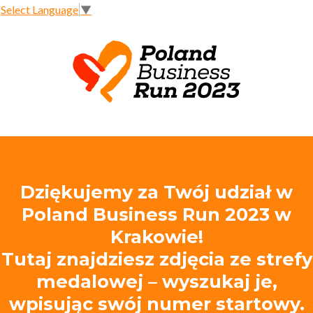
Select Language
▼
Dziękujemy za Twój udział w
Poland Business Run 2023 w
Krakowie!
Tutaj znajdziesz zdjęcia ze strefy
medalowej – wyszukaj je,
wpisując swój numer startowy.