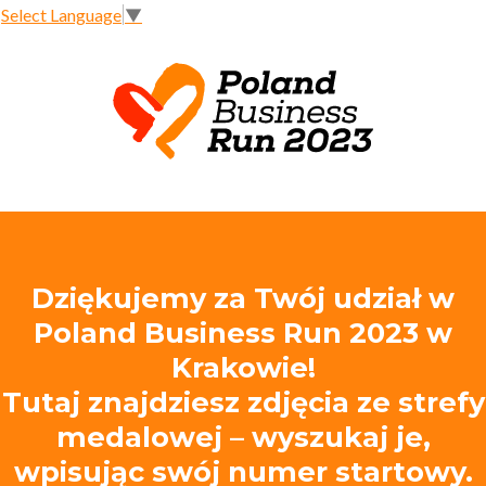
Select Language
▼
Dziękujemy za Twój udział w
Poland Business Run 2023 w
Krakowie!
Tutaj znajdziesz zdjęcia ze strefy
medalowej – wyszukaj je,
wpisując swój numer startowy.