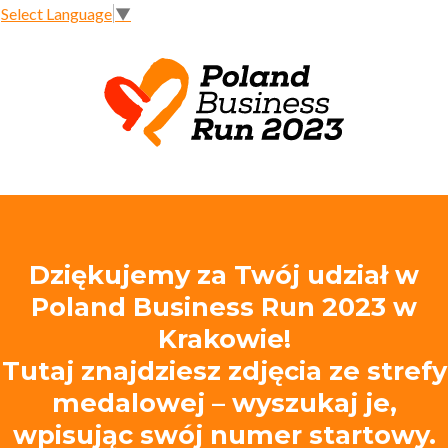
Select Language
▼
Dziękujemy za Twój udział w
Poland Business Run 2023 w
Krakowie!
Tutaj znajdziesz zdjęcia ze strefy
medalowej – wyszukaj je,
wpisując swój numer startowy.