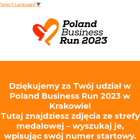
Select Language
▼
Dziękujemy za Twój udział w
Poland Business Run 2023 w
Krakowie!
Tutaj znajdziesz zdjęcia ze strefy
medalowej – wyszukaj je,
wpisując swój numer startowy.