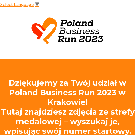
Select Language
▼
Dziękujemy za Twój udział w
Poland Business Run 2023 w
Krakowie!
Tutaj znajdziesz zdjęcia ze strefy
medalowej – wyszukaj je,
wpisując swój numer startowy.