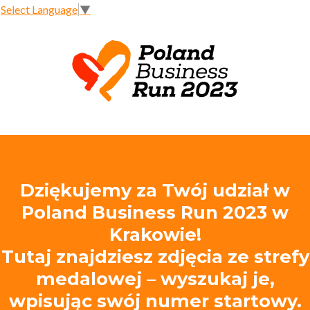
Select Language
▼
Dziękujemy za Twój udział w
Poland Business Run 2023 w
Krakowie!
Tutaj znajdziesz zdjęcia ze strefy
medalowej – wyszukaj je,
wpisując swój numer startowy.