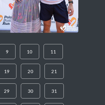
9
10
11
19
20
21
29
30
31