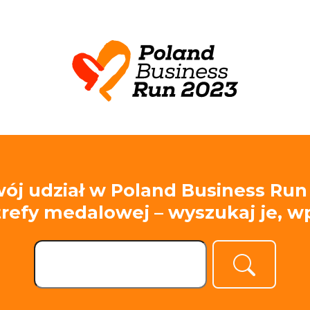
ój udział w Poland Business Run
strefy medalowej – wyszukaj je, 