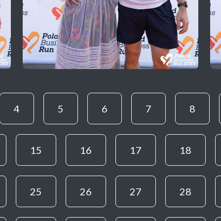
4
5
6
7
8
15
16
17
18
25
26
27
28