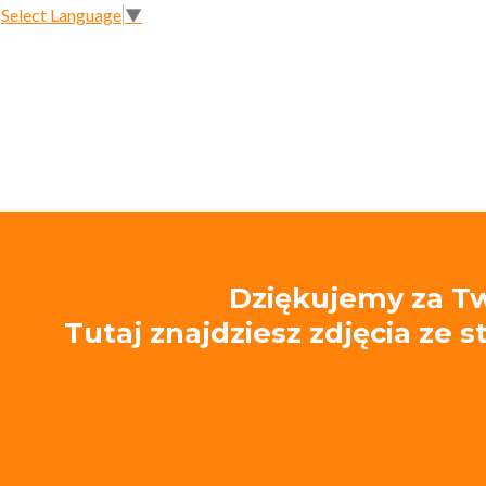
Select Language
▼
Dziękujemy za Tw
Tutaj znajdziesz zdjęcia ze 